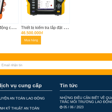
T
hiết bị kiểm tra động cơ All Test Pro AT31
T
hiết bị kiểm tra lắp đặt điện đa năng Chauvin Arnoux C.A 6116N
46.500.000₫
Mua hàng
dịch vụ cung cấp
Tin tức
NHỮNG ĐIỀU CẦN BIẾT VỀ QU
UYỆN AN TOÀN LAO ĐỘNG
TRẮC MÔI TRƯỜNG LAO ĐỘN
05 / 06 / 2023
ỊNH KỸ THUẬT AN TOÀN