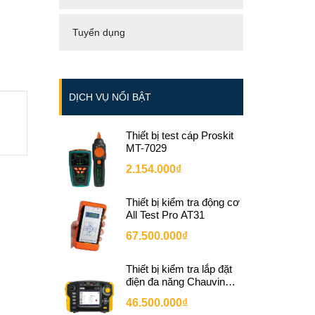
Tuyển dụng
DỊCH VỤ NỔI BẬT
Thiết bị test cáp Proskit
MT-7029
2.154.000₫
Thiết bị kiểm tra động cơ
All Test Pro AT31
67.500.000₫
Thiết bị kiểm tra lắp đặt
điện đa năng Chauvin
Arnoux C.A 6116N
46.500.000₫