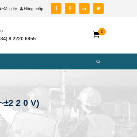
Đăng ký
Đăng nhập
ax
0
+84) 8 2220 6855
~±2 2 0 V)