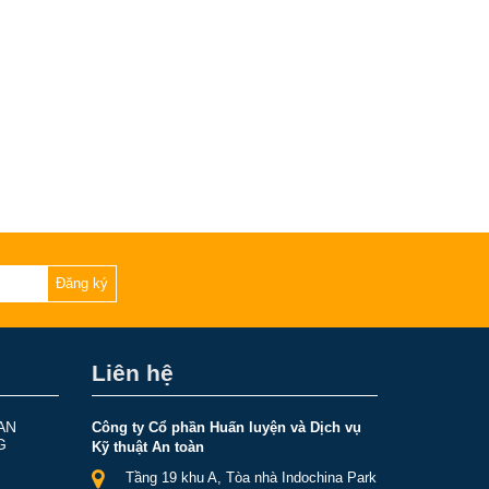
Đăng ký
Liên hệ
AN
Công ty Cổ phần Huấn luyện và Dịch vụ
G
Kỹ thuật An toàn
Tầng 19 khu A, Tòa nhà Indochina Park