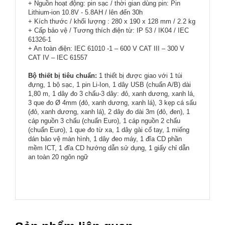
+ Nguồn hoạt động: pin sạc / thời gian dùng pin: Pin
Lithium-ion 10.8V - 5.8AH / lên đến 30h
+ Kích thước / khối lượng : 280 x 190 x 128 mm / 2.2 kg
+ Cấp bảo vệ / Tương thích điện từ: IP 53 / IK04 / IEC
61326-1
+ An toàn điện: IEC 61010 -1 – 600 V CAT III – 300 V
CAT IV – IEC 61557
Bộ thiết bị tiêu chuẩn:
1 thiết bị được giao với 1 túi
đựng, 1 bộ sạc, 1 pin Li-Ion, 1 dây USB (chuẩn A/B) dài
1,80 m, 1 dây đo 3 chấu-3 dây: đỏ, xanh dương, xanh lá,
3 que đo Ø 4mm (đỏ, xanh dương, xanh lá), 3 kẹp cá sấu
(đỏ, xanh dương, xanh lá), 2 dây đo dài 3m (đỏ, đen), 1
cáp nguồn 3 chấu (chuẩn Euro), 1 cáp nguồn 2 chấu
(chuẩn Euro), 1 que đo từ xa, 1 dây gài cổ tay, 1 miếng
dán bảo vệ màn hình, 1 dây đeo máy, 1 đĩa CD phần
mềm ICT, 1 đĩa CD hướng dẫn sử dụng, 1 giấy chỉ dẫn
an toàn 20 ngôn ngữ