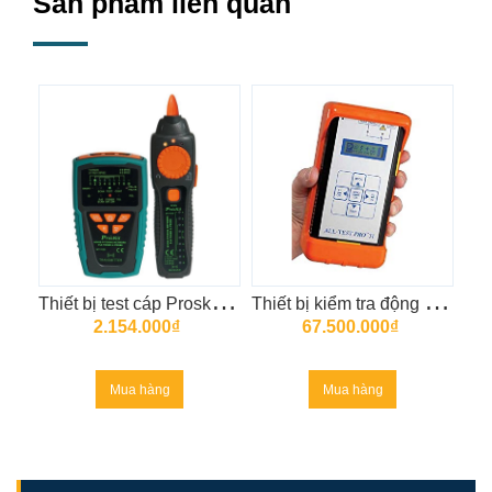
Sản phẩm liên quan
T
hiết bị test cáp Proskit MT-7029
T
hiết bị kiểm tra động cơ All Test Pro AT31
2.154.000₫
67.500.000₫
Mua hàng
Mua hàng