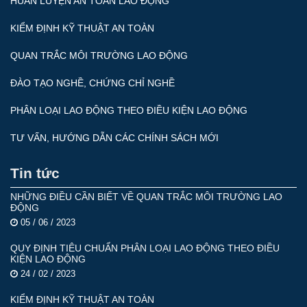
HUẤN LUYỆN AN TOÀN LAO ĐỘNG
KIỂM ĐỊNH KỸ THUẬT AN TOÀN
QUAN TRẮC MÔI TRƯỜNG LAO ĐỘNG
ĐÀO TẠO NGHỀ, CHỨNG CHỈ NGHỀ
PHÂN LOẠI LAO ĐỘNG THEO ĐIỀU KIỆN LAO ĐỘNG
TƯ VẤN, HƯỚNG DẪN CÁC CHÍNH SÁCH MỚI
Tin tức
NHỮNG ĐIỀU CẦN BIẾT VỀ QUAN TRẮC MÔI TRƯỜNG LAO
ĐỘNG
05 / 06 / 2023
QUY ĐỊNH TIÊU CHUẨN PHÂN LOẠI LAO ĐỘNG THEO ĐIỀU
KIỆN LAO ĐỘNG
24 / 02 / 2023
KIỂM ĐỊNH KỸ THUẬT AN TOÀN