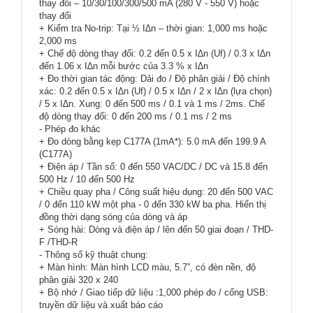
thay đổi – 10/30/100/300/500 mA (280 V - 550 V) hoặc
thay đổi
+ Kiểm tra No-trip: Tại ½ I∆n – thời gian: 1,000 ms hoặc
2,000 ms
+ Chế độ dòng thay đổi: 0.2 đến 0.5 x I∆n (Uf) / 0.3 x I∆n
đến 1.06 x I∆n mỗi bước của 3.3 % x I∆n
+ Đo thời gian tác động: Dải đo / Độ phân giải / Độ chính
xác: 0.2 đến 0.5 x I∆n (Uf) / 0.5 x I∆n / 2 x I∆n (lựa chọn)
/ 5 x I∆n. Xung: 0 đến 500 ms / 0.1 và 1 ms / 2ms. Chế
độ dòng thay đổi: 0 đến 200 ms / 0.1 ms / 2 ms
- Phép đo khác
+ Đo dòng bằng kẹp C177A (1mA*): 5.0 mA đến 199.9 A
(C177A)
+ Điện áp / Tần số: 0 đến 550 VAC/DC / DC và 15.8 đến
500 Hz / 10 đến 500 Hz
+ Chiều quay pha / Công suất hiệu dụng: 20 đến 500 VAC
/ 0 đến 110 kW một pha - 0 đến 330 kW ba pha. Hiển thị
đồng thời dạng sóng của dòng và áp
+ Sóng hài: Dòng và điện áp / lên đến 50 giai đoạn / THD-
F /THD-R
- Thông số kỹ thuật chung:
+ Màn hình: Màn hình LCD màu, 5.7”, có đèn nền, độ
phân giải 320 x 240
+ Bộ nhớ / Giao tiếp dữ liệu :1,000 phép đo / cổng USB:
truyền dữ liệu và xuất báo cáo