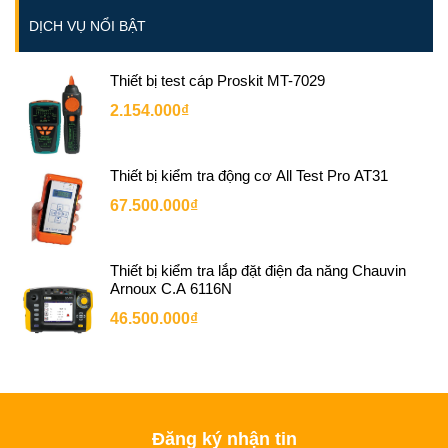
DỊCH VỤ NỔI BẬT
Thiết bị test cáp Proskit MT-7029
2.154.000₫
Thiết bị kiểm tra động cơ All Test Pro AT31
67.500.000₫
Thiết bị kiểm tra lắp đặt điện đa năng Chauvin
Arnoux C.A 6116N
46.500.000₫
Đăng ký nhận tin