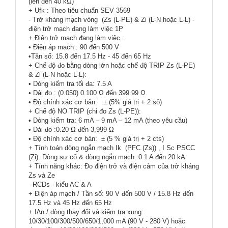
(lên đến 40 kΩ)
+ Ufk : Theo tiêu chuẩn SEV 3569
- Trở kháng mạch vòng (Zs (L-PE) & Zi (L-N hoặc L-L) -
điện trở mạch đang làm việc 1P
+ Điện trở mạch đang làm việc :
• Điện áp mạch : 90 đến 500 V
•Tần số: 15.8 đến 17.5 Hz - 45 đến 65 Hz
+ Chế độ đo bằng dòng lớn hoặc chế độ TRIP Zs (L-PE)
& Zi (L-N hoặc L-L):
• Dòng kiểm tra tối đa: 7.5 A
• Dải đo : (0.050) 0.100 Ω đến 399.99 Ω
• Độ chính xác cơ bản: ± (5% giá trị + 2 số)
+ Chế độ NO TRIP (chỉ đo Zs (L-PE)):
• Dòng kiểm tra: 6 mA – 9 mA – 12 mA (theo yêu cầu)
• Dải đo :0.20 Ω đến 3,999 Ω
• Độ chính xác cơ bản: ± (5 % giá trị + 2 cts)
+ Tính toán dòng ngắn mạch Ik (PFC (Zs)) , I Sc PSCC
(Zi): Dòng sự cố & dòng ngắn mạch: 0.1 A đến 20 kA
+ Tính năng khác: Đo điện trở và điện cảm của trở kháng
Zs và Ze
- RCDs - kiểu AC & A
+ Điện áp mạch / Tần số: 90 V đến 500 V / 15.8 Hz đến
17.5 Hz và 45 Hz đến 65 Hz
+ I∆n / dòng thay đổi và kiểm tra xung:
10/30/100/300/500/650/1,000 mA (90 V - 280 V) hoặc