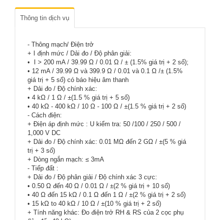
Thông tin dịch vụ
- Thông mạch/ Điện trở
+ I định mức / Dải đo / Độ phân giải:
• I > 200 mA / 39.99 Ω / 0.01 Ω / ± (1.5% giá trị + 2 số);
• 12 mA / 39.99 Ω và 399.9 Ω / 0.01 và 0.1 Ω /± (1.5%
giá trị + 5 số) có báo hiệu âm thanh
+ Dải đo / Độ chính xác:
• 4 kΩ / 1 Ω / ±(1.5 % giá trị + 5 số)
• 40 kΩ - 400 kΩ / 10 Ω - 100 Ω / ±(1.5 % giá trị + 2 số)
- Cách điện:
+ Điện áp định mức : U kiểm tra: 50 /100 / 250 / 500 /
1,000 V DC
+ Dải đo / Độ chính xác: 0.01 MΩ đến 2 GΩ / ±(5 % giá
trị + 3 số)
+ Dòng ngắn mạch: ≤ 3mA
- Tiếp đất :
+ Dải đo / Độ phân giải / Độ chính xác 3 cực:
• 0.50 Ω đến 40 Ω / 0.01 Ω / ±(2 % giá trị + 10 số)
• 40 Ω đến 15 kΩ / 0.1 Ω đến 1 Ω / ±(2 % giá trị + 2 số)
• 15 kΩ to 40 kΩ / 10 Ω / ±(10 % giá trị + 2 số)
+ Tính năng khác: Đo điện trở RH & RS của 2 cọc phụ