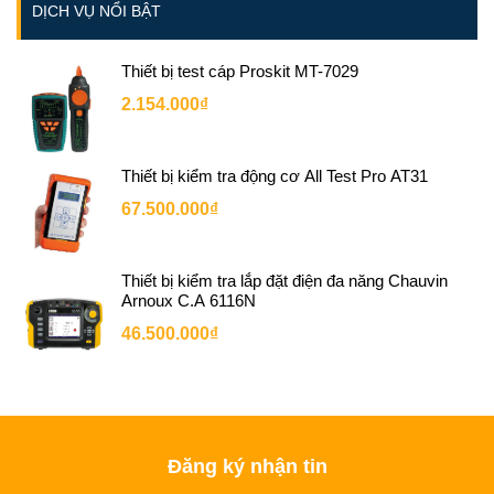
DỊCH VỤ NỔI BẬT
Thiết bị test cáp Proskit MT-7029
2.154.000₫
Thiết bị kiểm tra động cơ All Test Pro AT31
67.500.000₫
Thiết bị kiểm tra lắp đặt điện đa năng Chauvin
Arnoux C.A 6116N
46.500.000₫
Đăng ký nhận tin