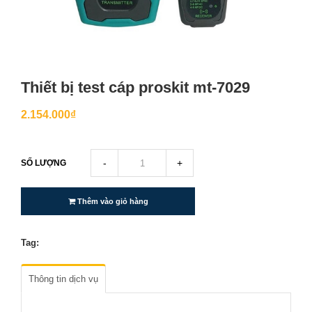
Thiết bị test cáp proskit mt-7029
2.154.000₫
-
+
SỐ LƯỢNG
Thêm vào giỏ hàng
Tag:
Thông tin dịch vụ