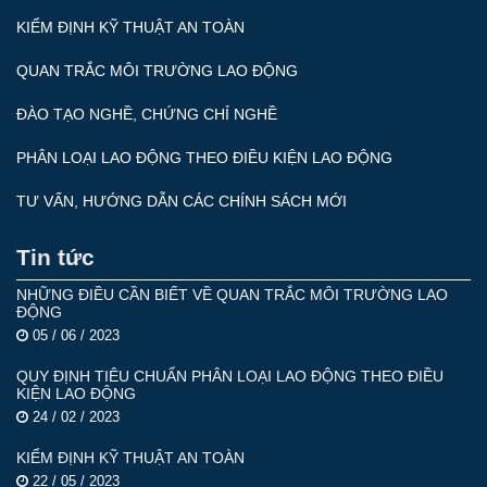
KIỂM ĐỊNH KỸ THUẬT AN TOÀN
QUAN TRẮC MÔI TRƯỜNG LAO ĐỘNG
ĐÀO TẠO NGHỀ, CHỨNG CHỈ NGHỀ
PHÂN LOẠI LAO ĐỘNG THEO ĐIỀU KIỆN LAO ĐỘNG
TƯ VẤN, HƯỚNG DẪN CÁC CHÍNH SÁCH MỚI
Tin tức
NHỮNG ĐIỀU CẦN BIẾT VỀ QUAN TRẮC MÔI TRƯỜNG LAO
ĐỘNG
05 / 06 / 2023
QUY ĐỊNH TIÊU CHUẨN PHÂN LOẠI LAO ĐỘNG THEO ĐIỀU
KIỆN LAO ĐỘNG
24 / 02 / 2023
KIỂM ĐỊNH KỸ THUẬT AN TOÀN
22 / 05 / 2023