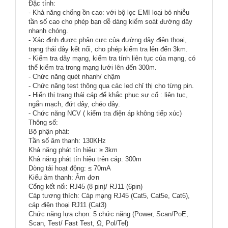
Đặc tính:
- Khả năng chống ồn cao: với bộ lọc EMI loại bỏ nhiễu
tần số cao cho phép bạn dễ dàng kiểm soát đường dây
nhanh chóng.
- Xác định được phân cực của đường dây điện thoại,
trạng thái dây kết nối, cho phép kiểm tra lên đến 3km.
- Kiểm tra dây mạng, kiểm tra tính liên tục của mạng, có
thể kiểm tra trong mạng lưới lên đến 300m.
- Chức năng quét nhanh/ chậm
- Chức năng test thông qua các led chỉ thị cho từng pin.
- Hiển thị trạng thái cáp để khắc phục sự cố : liên tục,
ngắn mạch, đứt dây, chéo dây.
- Chức năng NCV ( kiểm tra điện áp không tiếp xúc)
Thông số:
Bộ phận phát:
Tần số âm thanh: 130KHz
Khả năng phát tín hiệu: ≥ 3km
Khả năng phát tín hiệu trên cáp: 300m
Dòng tải hoạt động: ≤ 70mA
Kiểu âm thanh: Âm đơn
Cổng kết nối: RJ45 (8 pin)/ RJ11 (6pin)
Cáp tương thích: Cáp mạng RJ45 (Cat5, Cat5e, Cat6),
cáp điện thoại RJ11 (Cat3)
Chức năng lựa chọn: 5 chức năng (Power, Scan/PoE,
Scan, Test/ Fast Test, Ω, Pol/Tel)