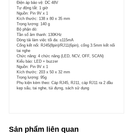
Điện áp bảo vệ: DC 48V
Tự động tắt: 1 giờ
Nguồn: Pin 9V x 1
Kích thước: 138 x 80 x 35 mm
Trọng lượng: 140 g
Bộ phận dò:
Tần số âm thanh: 130KHz
Dòng tải làm việc tối đa: ≤115mA
Cổng kết nối: RJ45(8pin)/RJ11(6pin), cổng 3.5mm kết nối
tai nghe
Chức năng: 4 chức năng (LED, NCV, OFF, SCAN)
Kiểu báo: LED + buzzer
Nguồn: Pin 9V x 1
Kích thước: 203 x 50 x 32 mm
Trọng lượng: 95g
Phụ kiện kèm theo: Cáp RJ45, RJ11, cáp RJ11 ra 2 đầu
kẹp sấu, tai nghe, túi đựng, sách sử dụng
Sản phẩm liên quan